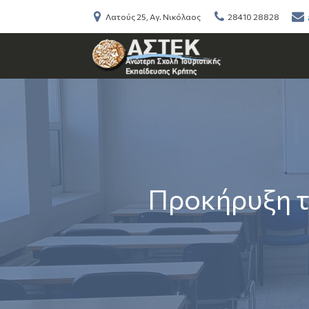
Λατούς 25, Αγ. Νικόλαος
28410 28828
Προκήρυξη 