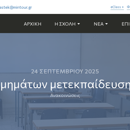
astek@mintour.gr
eClass
Φ
»
ΑΡΧΙΚΗ
Η ΣΧΟΛΗ
NEA
ΕΠ
24 ΣΕΠΤΕΜΒΡΊΟΥ 2025
τμημάτων μετεκπαίδευση
Ανακοινώσεις