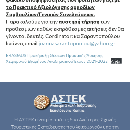
το Πρακτικό Αξιολόγησης αρμοδίων
Συμβουλίων/Γενικών Συνελεύσεων.
Παρακαλούμε για την
αυστηρή τήρηση
των
προθεσμιών καθώς εκπρόθεσμες αιτήσεις δεν θα
γίνονται δεκτές. Cordinator: κα Σαραντοπούλου
Ιωάννα, email:
joannasarantopoulou@yahoo.gr
ERASMUS Προκήρυξη Θέσεων Πρακτικής Άσκησης
Χειμερινού Εξαμήνου Ακαδημαϊκού Έτους 2021-2022
Λήψη
Η ΑΣΤΕΚ είναι μία από τις δυο Ανώτερες Σχολές
Τουριστικής Εκπαίδευσης που λειτουργούν υπό την