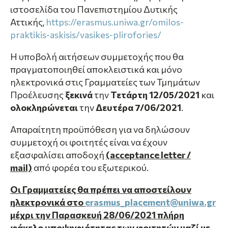
ιστοσελίδα του Πανεπιστημίου Δυτικής
Αττικής,
https://erasmus.uniwa.gr/omilos-
praktikis-askisis/vasikes-plirofories/
Η υποβολή αιτήσεων συμμετοχής που θα
πραγματοποιηθεί αποκλειστικά και μόνο
ηλεκτρονικά στις Γραμματείες των Τμημάτων
Προέλευσης
ξεκινά
την
Τετάρτη 12/05/2021
και
ολοκληρώνεται
την
Δευτέρα 7/06/2021
.
Απαραίτητη προϋπόθεση για να δηλώσουν
συμμετοχή οι φοιτητές είναι να έχουν
εξασφαλίσει αποδοχή
(
acceptance letter
/
mail)
από φορέα του εξωτερικού.
Οι Γραμματείες θα πρέπει να αποστείλουν
ηλεκτρονικά στο
erasmus_placement@uniwa.gr
μέχρι την Παρασκευή 28/06/2021 πλήρη
φάκελο υποψηφιότητας των φοιτητών μαζί με