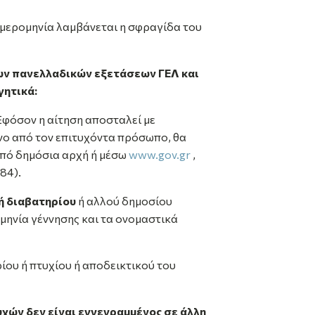
ημερομηνία λαμβάνεται η σφραγίδα του
των πανελλαδικών
εξετάσεων ΓΕΛ και
γητικά:
 Εφόσον η αίτηση αποσταλεί με
νο από τον επιτυχόντα πρόσωπο, θα
από δημόσια αρχή ή μέσω
www.gov.gr
,
84).
ή διαβατηρίου
ή αλλού δημοσίου
μηνία γέννησης και τα ονομαστικά
ίου ή πτυχίου ή αποδεικτικού του
υχών δεν είναι
εγγεγραμμένος σε άλλη