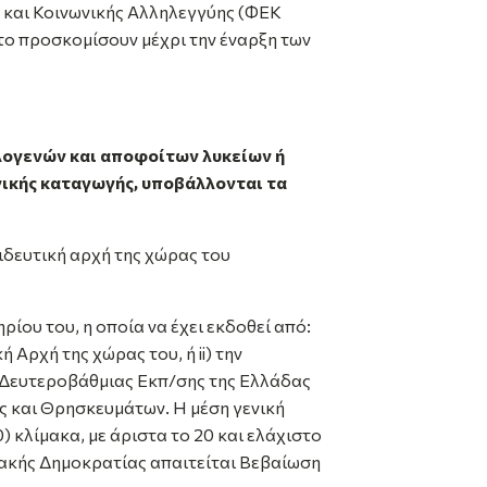
 και Κοινωνικής Αλληλεγγύης (ΦΕΚ
το προσκομίσουν μέχρι την έναρξη των
λογενών και αποφοίτων
λυκείων ή
νικής καταγωγής,
υποβάλλονται τα
ιδευτική αρχή της χώρας του
ίου του, η οποία να έχει εκδοθεί από:
 Αρχή της χώρας του, ή ii) την
ση Δευτεροβάθμιας Εκπ/σης της Ελλάδας
ς και Θρησκευμάτων. Η μέση γενική
 κλίμακα, με άριστα το 20 και ελάχιστο
ιακής Δημοκρατίας απαιτείται Βεβαίωση