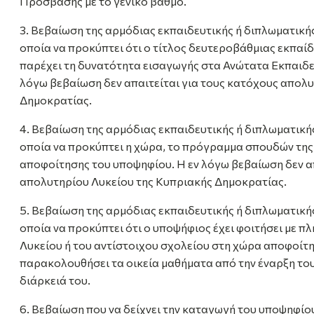
Πρόσβασης με το γενικό βαθμό.
3. Βεβαίωση της αρμόδιας εκπαιδευτικής ή διπλωματικής
οποία να προκύπτει ότι ο τίτλος δευτεροβάθμιας εκπαί
παρέχει τη δυνατότητα εισαγωγής στα Ανώτατα Εκπαιδευ
λόγω βεβαίωση δεν απαιτείται για τους κατόχους απολ
Δημοκρατίας.
4. Βεβαίωση της αρμόδιας εκπαιδευτικής ή διπλωματικής
οποία να προκύπτει η χώρα, το πρόγραμμα σπουδών της
αποφοίτησης του υποψηφίου. Η εν λόγω βεβαίωση δεν απ
απολυτηρίου Λυκείου της Κυπριακής Δημοκρατίας.
5. Βεβαίωση της αρμόδιας εκπαιδευτικής ή διπλωματικής
οποία να προκύπτει ότι ο υποψήφιος έχει φοιτήσει με πλ
Λυκείου ή του αντίστοιχου σχολείου στη χώρα αποφοίτη
παρακολουθήσει τα οικεία μαθήματα από την έναρξη του 
διάρκειά του.
6. Βεβαίωση που να δείχνει την καταγωγή του υποψηφίου