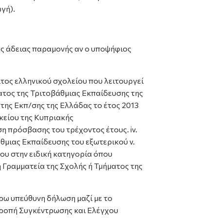
γή).
ης άδειας παραμονής αν ο υποψήφιος
οιτος ελληνικού σχολείου που λειτουργεί
ματος της Τριτοβάθμιας Εκπαίδευσης της
τατης Εκπ/σης της Ελλάδας το έτος 2013
κείου της Κυπριακής
 πρόσβασης του τρέχοντος έτους. iv.
θμιας Εκπαίδευσης του εξωτερικού v.
του στην ειδική κατηγορία όπου
η Γραμματεία της Σχολής ή Τμήματος της
έρω υπεύθυνη δήλωση μαζί με το
ροπή Συγκέντρωσης και Ελέγχου