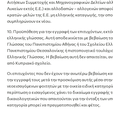
Αιτήσεων Συμμετοχής και Μηχανογραφικών Δελτίων α
Λυκείων εκτός Ε.Ε.) και αλλοδαπών – αλλογενών αποφοί
κρατών-μελών της Ε.Ε. μη ελληνικής καταγωγής, την οπο
συμπληρώνουν εκ νέου.
10. Προϋπόθεση για την εγγραφή των επιτυχόντων, εκτός
ελληνικής γλώσσας. Αυτή αποδεικνύεται με βεβαίωση τ
Γλώσσας του Πανεπιστημίου Αθήνας ή του Σχολείου Ελλ
Πανεπιστημίου Θεσσαλονίκης ή πιστοποιητικό τουλάχισ
Ελληνικής Γλώσσας. Η βεβαίωση αυτή δεν απαιτείται, αν
από Κυπριακό σχολείο.
Οι επιτυχόντες που δεν έχουν την ανωτέρω βεβαίωση κ
την εγγραφή τους μετά την προσκόμιση αυτής μέσα στη
νεοεισαγόμενων φοιτητών με την οικεία ειδική κατηγορί
περίπτωση ο εισαγόμενος χάνει το δικαίωμα εγγραφής τ
δικαιολογητικών που απαιτούνται για την ένταξη των υ
κατηγορία μπορεί να πραγματοποιηθεί και φέτος.