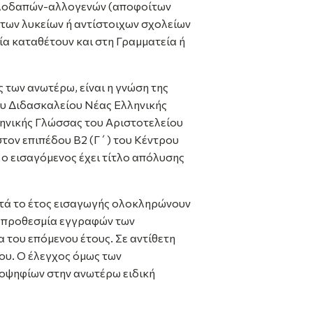
λλοδαπών-αλλογενών (αποφοίτων
των λυκείων ή αντίστοιχων σχολείων
ία καταθέτουν και στη Γραμματεία ή
 των ανωτέρω, είναι η γνώση της
ου Διδασκαλείου Νέας Ελληνικής
ηνικής Γλώσσας του Αριστοτελείου
τον επιπέδου Β2 (Γ΄) του Κέντρου
 ο εισαγόμενος έχει τίτλο απόλυσης
ατά το έτος εισαγωγής ολοκληρώνουν
ν προθεσμία εγγραφών των
α του επόμενου έτους. Σε αντίθετη
ου. Ο έλεγχος όμως των
ποψηφίων στην ανωτέρω ειδική