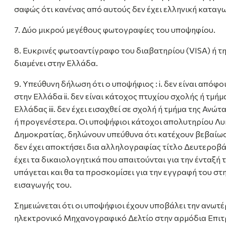
σαφώς ότι κανένας από αυτούς δεν έχει ελληνική καταγω
7. Δύο μικρού μεγέθους φωτογραφίες του υποψηφίου.
8. Ευκρινές φωτοαντίγραφο του διαβατηρίου (VISA) ή τ
διαμένει στην Ελλάδα.
9. Υπεύθυνη δήλωση ότι ο υποψήφιος : i. δεν είναι απόφ
στην Ελλάδα ii. δεν είναι κάτοχος πτυχίου σχολής ή τμή
Ελλάδας iii. δεν έχει εισαχθεί σε σχολή ή τμήμα της Ανώ
ή προγενέστερα. Οι υποψήφιοι κάτοχοι απολυτηρίου Λυ
Δημοκρατίας, δηλώνουν υπεύθυνα ότι κατέχουν βεβαίωση
δεν έχει αποκτήσει δια αλληλογραφίας τίτλο Δευτεροβά
έχει τα δικαιολογητικά που απαιτούνται για την ένταξή 
υπάγεται και θα τα προσκομίσει για την εγγραφή του στ
εισαγωγής του.
Σημειώνεται ότι οι υποψήφιοι έχουν υποβάλει την ανωτ
ηλεκτρονικό Μηχανογραφικό Δελτίο στην αρμόδια Επιτ