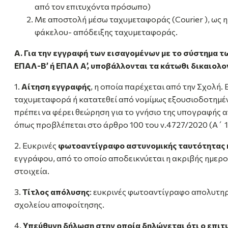
από τον επιτυχόντα πρόσωπο)
Με αποστολή μέσω ταχυμεταφοράς (Courier ), ως 
φάκελου- απόδειξης ταχυμεταφοράς.
A. Για την εγγραφή των εισαγομένων με το σύστημα 
ΕΠΑΛ-Β’ ή ΕΠΑΛ Α’, υποβάλλονται τα κάτωθι δικαιολο
1.
Αίτηση εγγραφής
, η οποία παρέχεται από την Σχολή.
ταχυμεταφορά ή κατατεθεί από νομίμως εξουσιοδοτημέ
πρέπει να φέρει θεώρηση για το γνήσιο της υπογραφής 
όπως προβλέπεται στο άρθρο 100 του ν.4727/2020 (Α΄ 1
2. Ευκρινές
φωτοαντίγραφο αστυνομικής ταυτότητας 
εγγράφου, από το οποίο αποδεικνύεται η ακριβής ημερο
στοιχεία.
3.
Τίτλος απόλυσης
: ευκρινές φωτοαντίγραφο απολυτηρ
σχολείου αποφοίτησης.
4.
Υπεύθυνη δήλωση στην οποία δηλώνεται ότι ο επιτ