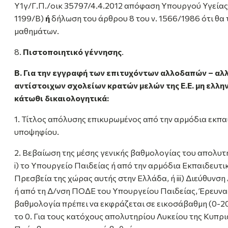
Υ1γ/Γ.Π./οικ 35797/4.4.2012 απόφαση Υπουργού Υγείας
1199/Β)
ή
δήλωση του άρθρου 8 του ν. 1566/1986 ότι θα 
μαθημάτων.
8.
Πιστοποιητικό γέννησης
.
B.
Για την εγγραφή των επιτυχόντων αλλοδαπών
–
αλ
αντίστοιχων σχολείων κρατών μελών της Ε.Ε. μη ελλη
κάτωθι δικαιολογητικά:
1. Τίτλος απόλυσης επικυρωμένος από την αρμόδια εκπα
υποψηφίου.
2. Βεβαίωση της μέσης γενικής βαθμολογίας του απολυτηρ
i) το Υπουργείο Παιδείας ή από την αρμόδια Εκπαιδευτική
Πρεσβεία της χώρας αυτής στην Ελλάδα, ή iii) Διεύθυν
ή από τη Δ/νση ΠΟΔΕ του Υπουργείου Παιδείας, Έρευνα
βαθμολογία πρέπει να εκφράζεται σε εικοσάβαθμη (0-20)
το 0. Για τους κατόχους απολυτηρίου Λυκείου της Κυπρ