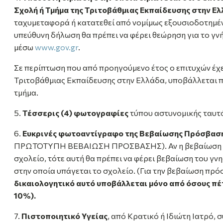
Σχολή ή Τμήμα της Τριτοβάθμιας Εκπαίδευσης στην Ε
ταχυμεταφορά ή κατατεθεί από νομίμως εξουσιοδοτημέν
υπεύθυνη δήλωση θα πρέπει να φέρει θεώρηση για το γν
μέσω
www.gov.gr
.
Σε περίπτωση που από προηγούμενο έτος ο επιτυχών έχε
Τριτοβάθμιας Εκπαίδευσης στην Ελλάδα, υποβάλλεται 
τμήμα.
5.
Τέσσερις (4) φωτογραφίες
τύπου αστυνομικής ταυτ
6.
Ευκρινές φωτοαντίγραφο της Βεβαίωσης Πρόσβασ
ΠΡΩΤΟΤΥΠΗ ΒΕΒΑΙΩΣΗ ΠΡΟΣΒΑΣΗΣ). Αν η βεβαίωση πρ
σχολείο, τότε αυτή θα πρέπει να φέρει βεβαίωση του γν
στην οποία υπάγεται το σχολείο. (Για την βεβαίωση πρό
δικαιολογητικό αυτό υποβάλλεται μόνο από όσους πέ
10%).
7.
Πιστοποιητικό Υγείας
, από Κρατικό ή Ιδιώτη Ιατρό, 