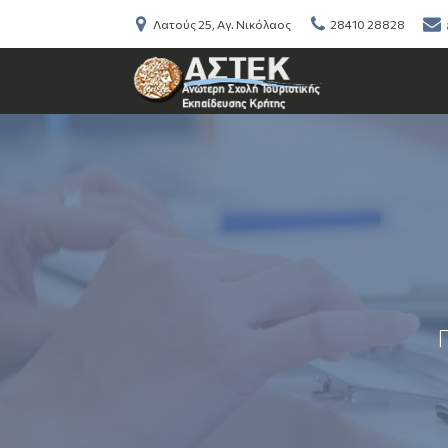
Λατούς 25, Αγ. Νικόλαος
28410 28828