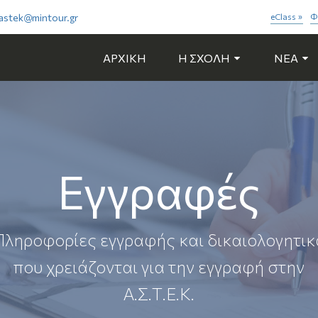
astek@mintour.gr
eClass
Φ
»
ΑΡΧΙΚΗ
Η ΣΧΟΛΗ
NEA
Εγγραφές
Πληροφορίες εγγραφής και δικαιολογητικ
που χρειάζονται για την εγγραφή στην
Α.Σ.Τ.Ε.Κ.