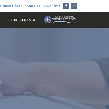
οιτητικό Πάσο »
4 Schools
Βιβλιοθήκη
»
»
ΕΠΙΚΟΙΝΩΝΙΑ
ά