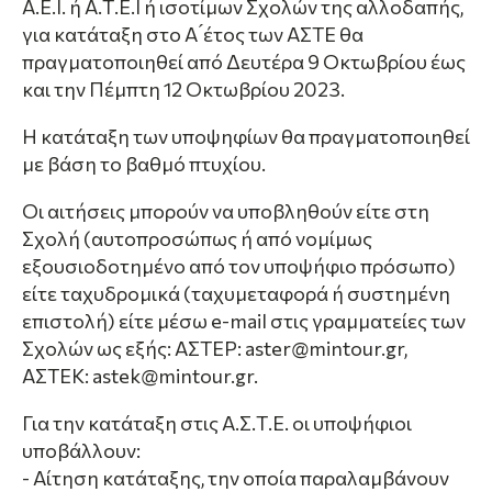
Α.Ε.Ι. ή Α.Τ.Ε.Ι ή ισοτίμων Σχολών της αλλοδαπής,
για κατάταξη στο Α ́έτος των ΑΣΤΕ θα
πραγματοποιηθεί από Δευτέρα 9 Οκτωβρίου έως
και την Πέμπτη 12 Οκτωβρίου 2023.
Η κατάταξη των υποψηφίων θα πραγματοποιηθεί
με βάση το βαθμό πτυχίου.
Οι αιτήσεις μπορούν να υποβληθούν είτε στη
Σχολή (αυτοπροσώπως ή από νομίμως
εξουσιοδοτημένο από τον υποψήφιο πρόσωπο)
είτε ταχυδρομικά (ταχυμεταφορά ή συστημένη
επιστολή) είτε μέσω e-mail στις γραμματείες των
Σχολών ως εξής: ΑΣΤΕΡ: aster@mintour.gr,
ΑΣΤΕΚ: astek@mintour.gr.
Για την κατάταξη στις Α.Σ.Τ.Ε. οι υποψήφιοι
υποβάλλουν:
- Αίτηση κατάταξης, την οποία παραλαμβάνουν