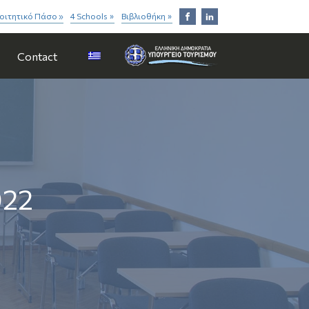
οιτητικό Πάσο »
4 Schools
Βιβλιοθήκη
»
»
Contact
022