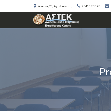
Λατούς 25, Αγ. Νικόλαος
28410 28828
Pr