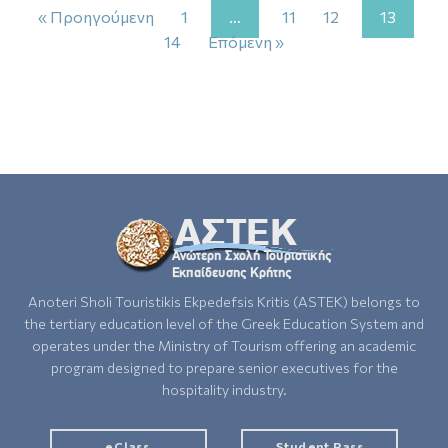
« Προηγούμενη
1
…
11
12
13
14
Επόμενη »
Anoteri Sholi Touristikis Ekpedefsis Kritis (ASTEK) belongs to
the tertiary education level of the Greek Education System and
operates under the Ministry of Tourism offering an academic
program designed to prepare senior executives for the
hospitality industry.
eClass
Student Pass