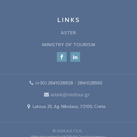
LINKS
ASTER
MINISTRY OF TOURISM
(+30) 2841028828
- 2841028565
astek@mintour.gr
Latous 25, Ag. Nikolaos,
72100, Crete
©
2026
Α.Σ.Τ.Ε.Κ.
Website created by INDEVIN Creative Agency