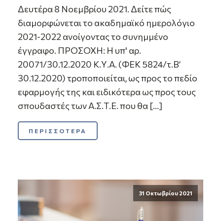
Δευτέρα 8 Νοεμβρίου 2021. Δείτε πώς
διαμορφώνεται το ακαδημαϊκό ημερολόγιο
2021-2022 ανοίγοντας το συνημμένο
έγγραφο. ΠΡΟΣΟΧΗ: Η υπ' αρ.
20071/30.12.2020 Κ.Υ.Α. (ΦΕΚ 5824/τ.Β’
30.12.2020) τροποποιείται, ως προς το πεδίο
εφαρμογής της και ειδικότερα ως προς τους
σπουδαστές των Α.Σ.Τ.Ε. που θα […]
ΠΕΡΙΣΣΟΤΕΡΑ
31 Οκτωβρίου 2021