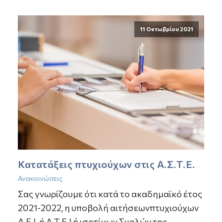
11 Οκτωβρίου 2021
Κατατάξεις πτυχιούχων στις Α.Σ.Τ.Ε.
Ανακοινώσεις
Σας γνωρίζουμε ότι κατά το ακαδημαϊκό έτος
2021-2022, η υποβολή αιτήσεωνπτυχιούχων
Α.Ε.Ι. ή Α.Τ.Ε.Ι ή ισοτίμων Σχολών της